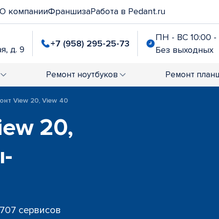
О компании
Франшиза
Работа в Pedant.ru
ПН - ВС 10:00 -
+7 (958) 295-25-73
я, д. 9
Без выходных
Ремонт
ноутбуков
Ремонт
план
онт View 20, View 40
iew 20,
ы-
 707 сервисов