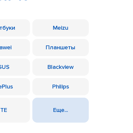
тбуки
Meizu
awei
Планшеты
SUS
Blackview
ePlus
Philips
ZTE
Еще...