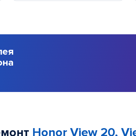
лея
она
емонт
Honor View 20, Vi