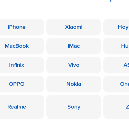
iPhone
Xiaomi
Ноу
MacBook
iMac
Hu
Infinix
Vivo
A
OPPO
Nokia
On
Realme
Sony