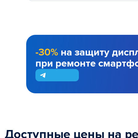
-30%
на защиту дисп
при ремонте смартф
Доступные цены на р