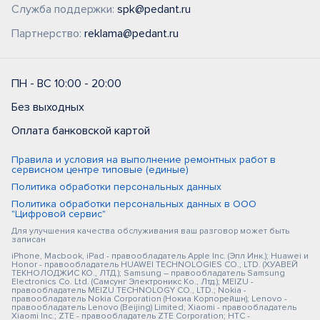
Служба поддержки:
spk@pedant.ru
Партнерство:
reklama@pedant.ru
ПН - ВС 10:00 - 20:00
Без выходных
Оплата банковской картой
Правила и условия на выполнение ремонтных работ в
сервисном центре типовые (единые)
Политика обработки персональных данных
Политика обработки персональных данных в ООО
"Цифровой сервис"
Для улучшения качества обслуживания ваш разговор может быть
записан
iPhone, Macbook, iPad - правообладатель Apple Inc. (Эпл Инк.); Huawei и
Honor - правообладатель HUAWEI TECHNOLOGIES CO., LTD. (ХУАВЕЙ
ТЕКНОЛОДЖИС КО., ЛТД.); Samsung – правообладатель Samsung
Electronics Co. Ltd. (Самсунг Электроникс Ко., Лтд.); MEIZU -
правообладатель MEIZU TECHNOLOGY CO., LTD.; Nokia -
правообладатель Nokia Corporation (Нокиа Корпорейшн); Lenovo -
правообладатель Lenovo (Beijing) Limited; Xiaomi - правообладатель
Xiaomi Inc.; ZTE - правообладатель ZTE Corporation; HTC -