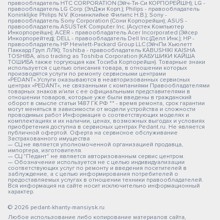
правообладатель HTC CORPORATION (Эйч-Ти-Си КОРПОРЕЙШН); LG -
правообладатель LG Corp. (ЭлДжи Корп.); Philips - правообладатель
Koninklijke Philips N.V. (Конинклийке Филипс Н.В.); Sony -
правообладатель Sony Corporation (Сони Корпорейшн); ASUS -
правообладатель ASUSTeK Computer Inc. (Асустек Компьютер
Инкорпорейшн); ACER - правообладатель Acer Incorporated (Эйсер
Инкорпорейтед); DELL - правообладатель Dell Inc.(Делл Инк.); HP -
правообладатель HP Hewlett-Packard Group LLC (ЭйчПи Хьюлетт
Паккард Груп ЛЛК); Toshiba - правообладатель KABUSHIKI KAISHA
TOSHIBA, also trading as Toshiba Corporation (КАБУШИКИ КАЙША
ТОШИБА также торгующая как Тосиба Корпорейшн). Товарные знаки
используется с целью описания товара, в отношении которых
производятся услуги по ремонту сервисными центрами
«PEDANT».Услуги оказываются в неавторизованных сервисных
центрах «PEDANT», не связанными с компаниями Правообладателями
товарных знаков и/или с ее официальными представителями в
отношении товаров, которые уже были введены в гражданский
оборот в смысле статьи 1487 ГК РФ ** - время ремонта, срок гарантии
могут меняться в зависимости от модели устройства и сложности
проводимых работ Информация о соответствующих моделях и
комплектациях и их наличии, ценах, возможных выгодах и условиях
приобретения доступна в сервисных центрах Pedant.ru. Не является
публичной офертой. Оферта на сервисное обслуживание
Застрахованного имущества
— СЦ не является уполномоченной организацией продавца,
импортера, изготовителя.
— СЦ "Педант" не является авторизованным сервис центром.
— Обозначение используется не с целью индивидуализации
соответствующих услуг по ремонту и введения посетителей в
заблуждение, а с целью информирования потребителей о
предоставляемых услугах в отношении техники правообладателей.
Вся информация на сайте носит исключительно информационный
характер.
© 2026 pedant-khanty-mansiysk.ru
Любое использование либо копирование материалов сайта,