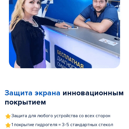
Item
1
of
Защита экрана
инновационным
5
покрытием
Защита для любого устройства со всех сторон
1 покрытие гидрогеля = 3-5 стандартных стекол