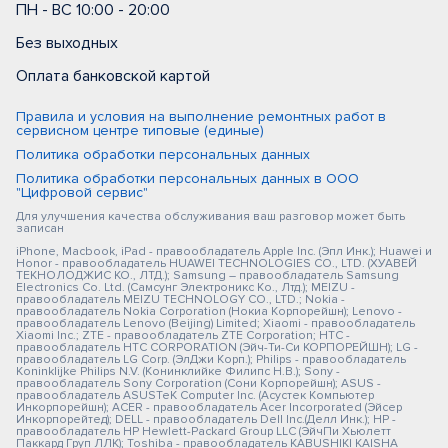
ПН - ВС 10:00 - 20:00
Без выходных
Оплата банковской картой
Правила и условия на выполнение ремонтных работ в
сервисном центре типовые (единые)
Политика обработки персональных данных
Политика обработки персональных данных в ООО
"Цифровой сервис"
Для улучшения качества обслуживания ваш разговор может быть
записан
iPhone, Macbook, iPad - правообладатель Apple Inc. (Эпл Инк.); Huawei и
Honor - правообладатель HUAWEI TECHNOLOGIES CO., LTD. (ХУАВЕЙ
ТЕКНОЛОДЖИС КО., ЛТД.); Samsung – правообладатель Samsung
Electronics Co. Ltd. (Самсунг Электроникс Ко., Лтд.); MEIZU -
правообладатель MEIZU TECHNOLOGY CO., LTD.; Nokia -
правообладатель Nokia Corporation (Нокиа Корпорейшн); Lenovo -
правообладатель Lenovo (Beijing) Limited; Xiaomi - правообладатель
Xiaomi Inc.; ZTE - правообладатель ZTE Corporation; HTC -
правообладатель HTC CORPORATION (Эйч-Ти-Си КОРПОРЕЙШН); LG -
правообладатель LG Corp. (ЭлДжи Корп.); Philips - правообладатель
Koninklijke Philips N.V. (Конинклийке Филипс Н.В.); Sony -
правообладатель Sony Corporation (Сони Корпорейшн); ASUS -
правообладатель ASUSTeK Computer Inc. (Асустек Компьютер
Инкорпорейшн); ACER - правообладатель Acer Incorporated (Эйсер
Инкорпорейтед); DELL - правообладатель Dell Inc.(Делл Инк.); HP -
правообладатель HP Hewlett-Packard Group LLC (ЭйчПи Хьюлетт
Паккард Груп ЛЛК); Toshiba - правообладатель KABUSHIKI KAISHA