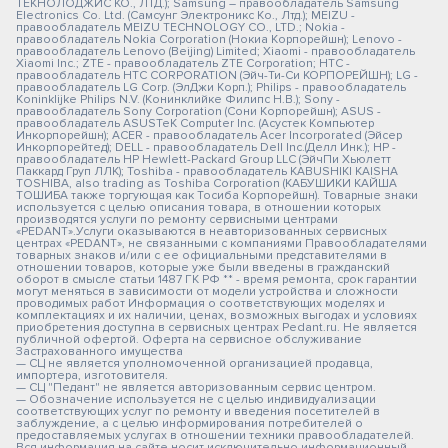
ТЕКНОЛОДЖИС КО., ЛТД.); Samsung – правообладатель Samsung
Electronics Co. Ltd. (Самсунг Электроникс Ко., Лтд.); MEIZU -
правообладатель MEIZU TECHNOLOGY CO., LTD.; Nokia -
правообладатель Nokia Corporation (Нокиа Корпорейшн); Lenovo -
правообладатель Lenovo (Beijing) Limited; Xiaomi - правообладатель
Xiaomi Inc.; ZTE - правообладатель ZTE Corporation; HTC -
правообладатель HTC CORPORATION (Эйч-Ти-Си КОРПОРЕЙШН); LG -
правообладатель LG Corp. (ЭлДжи Корп.); Philips - правообладатель
Koninklijke Philips N.V. (Конинклийке Филипс Н.В.); Sony -
правообладатель Sony Corporation (Сони Корпорейшн); ASUS -
правообладатель ASUSTeK Computer Inc. (Асустек Компьютер
Инкорпорейшн); ACER - правообладатель Acer Incorporated (Эйсер
Инкорпорейтед); DELL - правообладатель Dell Inc.(Делл Инк.); HP -
правообладатель HP Hewlett-Packard Group LLC (ЭйчПи Хьюлетт
Паккард Груп ЛЛК); Toshiba - правообладатель KABUSHIKI KAISHA
TOSHIBA, also trading as Toshiba Corporation (КАБУШИКИ КАЙША
ТОШИБА также торгующая как Тосиба Корпорейшн). Товарные знаки
используется с целью описания товара, в отношении которых
производятся услуги по ремонту сервисными центрами
«PEDANT».Услуги оказываются в неавторизованных сервисных
центрах «PEDANT», не связанными с компаниями Правообладателями
товарных знаков и/или с ее официальными представителями в
отношении товаров, которые уже были введены в гражданский
оборот в смысле статьи 1487 ГК РФ ** - время ремонта, срок гарантии
могут меняться в зависимости от модели устройства и сложности
проводимых работ Информация о соответствующих моделях и
комплектациях и их наличии, ценах, возможных выгодах и условиях
приобретения доступна в сервисных центрах Pedant.ru. Не является
публичной офертой. Оферта на сервисное обслуживание
Застрахованного имущества
— СЦ не является уполномоченной организацией продавца,
импортера, изготовителя.
— СЦ "Педант" не является авторизованным сервис центром.
— Обозначение используется не с целью индивидуализации
соответствующих услуг по ремонту и введения посетителей в
заблуждение, а с целью информирования потребителей о
предоставляемых услугах в отношении техники правообладателей.
Вся информация на сайте носит исключительно информационный