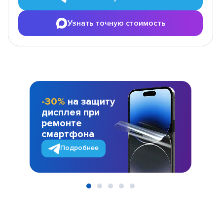
Узнать точную стоимость
-30%
на защиту
дисплея при
ремонте
смартфона
Подробнее
Item
1