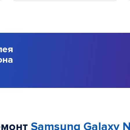
лея
она
емонт
Samsung Galaxy No