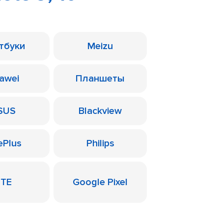
тбуки
Meizu
awei
Планшеты
SUS
Blackview
ePlus
Philips
ZTE
Google Pixel