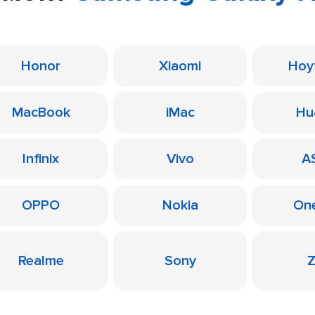
Honor
Xiaomi
Ноу
MacBook
iMac
Hu
Infinix
Vivo
A
OPPO
Nokia
On
Realme
Sony