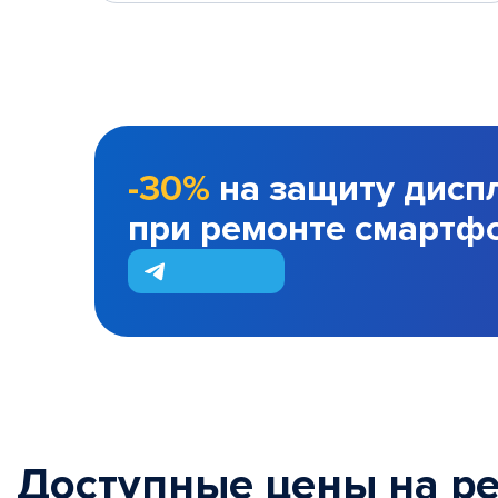
-30%
на защиту дисп
при ремонте смартф
Доступные цены на р