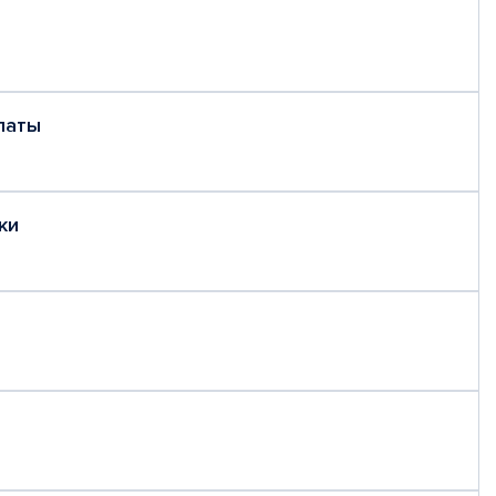
латы
ки