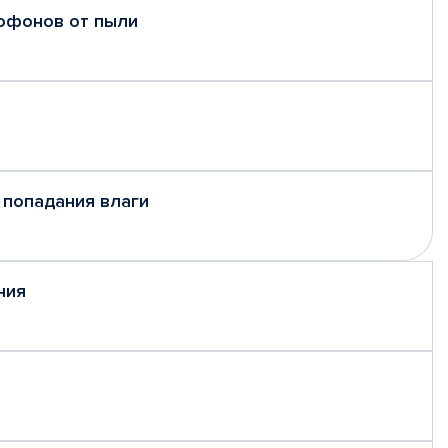
рофонов от пыли
 попадания влаги
ния