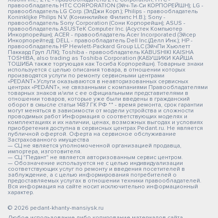
правообладатель HTC CORPORATION (Эйч-Ти-Си КОРПОРЕЙШН); LG -
правообладатель LG Corp. (ЭлДжи Корп.); Philips - правообладатель
Koninklijke Philips N.V. (Конинклийке Филипс Н.В.); Sony -
правообладатель Sony Corporation (Сони Корпорейшн); ASUS -
правообладатель ASUSTeK Computer Inc. (Асустек Компьютер
Инкорпорейшн); ACER - правообладатель Acer Incorporated (Эйсер
Инкорпорейтед); DELL - правообладатель Dell Inc.(Делл Инк.); HP -
правообладатель HP Hewlett-Packard Group LLC (ЭйчПи Хьюлетт
Паккард Груп ЛЛК); Toshiba - правообладатель KABUSHIKI KAISHA
TOSHIBA, also trading as Toshiba Corporation (КАБУШИКИ КАЙША
ТОШИБА также торгующая как Тосиба Корпорейшн). Товарные знаки
используется с целью описания товара, в отношении которых
производятся услуги по ремонту сервисными центрами
«PEDANT».Услуги оказываются в неавторизованных сервисных
центрах «PEDANT», не связанными с компаниями Правообладателями
товарных знаков и/или с ее официальными представителями в
отношении товаров, которые уже были введены в гражданский
оборот в смысле статьи 1487 ГК РФ ** - время ремонта, срок гарантии
могут меняться в зависимости от модели устройства и сложности
проводимых работ Информация о соответствующих моделях и
комплектациях и их наличии, ценах, возможных выгодах и условиях
приобретения доступна в сервисных центрах Pedant.ru. Не является
публичной офертой. Оферта на сервисное обслуживание
Застрахованного имущества
— СЦ не является уполномоченной организацией продавца,
импортера, изготовителя.
— СЦ "Педант" не является авторизованным сервис центром.
— Обозначение используется не с целью индивидуализации
соответствующих услуг по ремонту и введения посетителей в
заблуждение, а с целью информирования потребителей о
предоставляемых услугах в отношении техники правообладателей.
Вся информация на сайте носит исключительно информационный
характер.
© 2026 pedant-khanty-mansiysk.ru
Любое использование либо копирование материалов сайта,