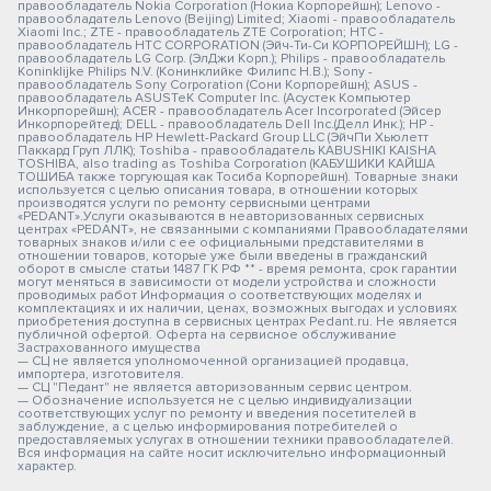
правообладатель Nokia Corporation (Нокиа Корпорейшн); Lenovo -
правообладатель Lenovo (Beijing) Limited; Xiaomi - правообладатель
Xiaomi Inc.; ZTE - правообладатель ZTE Corporation; HTC -
правообладатель HTC CORPORATION (Эйч-Ти-Си КОРПОРЕЙШН); LG -
правообладатель LG Corp. (ЭлДжи Корп.); Philips - правообладатель
Koninklijke Philips N.V. (Конинклийке Филипс Н.В.); Sony -
правообладатель Sony Corporation (Сони Корпорейшн); ASUS -
правообладатель ASUSTeK Computer Inc. (Асустек Компьютер
Инкорпорейшн); ACER - правообладатель Acer Incorporated (Эйсер
Инкорпорейтед); DELL - правообладатель Dell Inc.(Делл Инк.); HP -
правообладатель HP Hewlett-Packard Group LLC (ЭйчПи Хьюлетт
Паккард Груп ЛЛК); Toshiba - правообладатель KABUSHIKI KAISHA
TOSHIBA, also trading as Toshiba Corporation (КАБУШИКИ КАЙША
ТОШИБА также торгующая как Тосиба Корпорейшн). Товарные знаки
используется с целью описания товара, в отношении которых
производятся услуги по ремонту сервисными центрами
«PEDANT».Услуги оказываются в неавторизованных сервисных
центрах «PEDANT», не связанными с компаниями Правообладателями
товарных знаков и/или с ее официальными представителями в
отношении товаров, которые уже были введены в гражданский
оборот в смысле статьи 1487 ГК РФ ** - время ремонта, срок гарантии
могут меняться в зависимости от модели устройства и сложности
проводимых работ Информация о соответствующих моделях и
комплектациях и их наличии, ценах, возможных выгодах и условиях
приобретения доступна в сервисных центрах Pedant.ru. Не является
публичной офертой. Оферта на сервисное обслуживание
Застрахованного имущества
— СЦ не является уполномоченной организацией продавца,
импортера, изготовителя.
— СЦ "Педант" не является авторизованным сервис центром.
— Обозначение используется не с целью индивидуализации
соответствующих услуг по ремонту и введения посетителей в
заблуждение, а с целью информирования потребителей о
предоставляемых услугах в отношении техники правообладателей.
Вся информация на сайте носит исключительно информационный
характер.