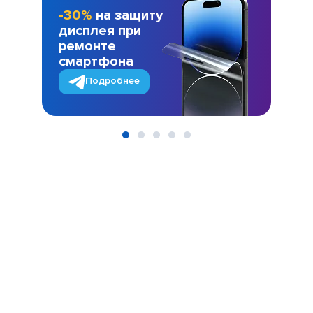
-30%
на защиту
дисплея при
ремонте
смартфона
Подробнее
Item
1
of
5