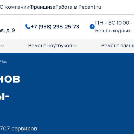
О компании
Франшиза
Работа в Pedant.ru
ПН - ВС 10:00 -
+7 (958) 295-25-73
я, д. 9
Без выходных
Ремонт
ноутбуков
Ремонт
план
Plus
нов
ы-
 707 сервисов