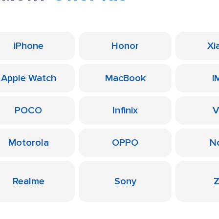
iPhone
Honor
Xi
Apple Watch
MacBook
i
POCO
Infinix
V
Motorola
OPPO
N
Realme
Sony