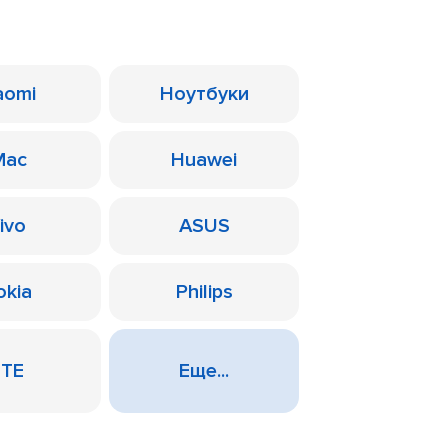
aomi
Ноутбуки
Mac
Huawei
ivo
ASUS
okia
Philips
ZTE
Еще...