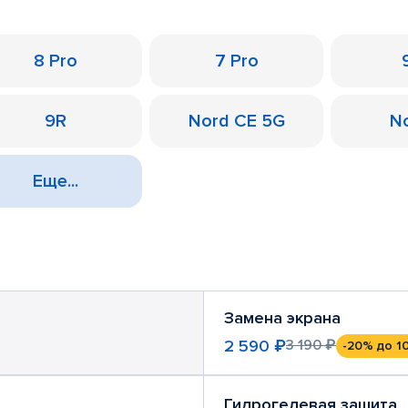
8 Pro
7 Pro
9R
Nord CE 5G
N
Еще...
Замена экрана
2 590 ₽
3 190 ₽
-20%
до 1
Гидрогелевая защита