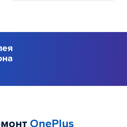
лея
она
емонт
OnePlus