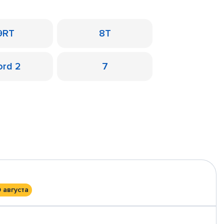
9RT
8T
ord 2
7
0 августа