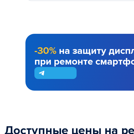
-30%
на защиту дисп
при ремонте смартф
Доступные цены на р