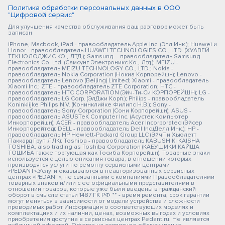
Политика обработки персональных данных в ООО
"Цифровой сервис"
Для улучшения качества обслуживания ваш разговор может быть
записан
iPhone, Macbook, iPad - правообладатель Apple Inc. (Эпл Инк.); Huawei и
Honor - правообладатель HUAWEI TECHNOLOGIES CO., LTD. (ХУАВЕЙ
ТЕКНОЛОДЖИС КО., ЛТД.); Samsung – правообладатель Samsung
Electronics Co. Ltd. (Самсунг Электроникс Ко., Лтд.); MEIZU -
правообладатель MEIZU TECHNOLOGY CO., LTD.; Nokia -
правообладатель Nokia Corporation (Нокиа Корпорейшн); Lenovo -
правообладатель Lenovo (Beijing) Limited; Xiaomi - правообладатель
Xiaomi Inc.; ZTE - правообладатель ZTE Corporation; HTC -
правообладатель HTC CORPORATION (Эйч-Ти-Си КОРПОРЕЙШН); LG -
правообладатель LG Corp. (ЭлДжи Корп.); Philips - правообладатель
Koninklijke Philips N.V. (Конинклийке Филипс Н.В.); Sony -
правообладатель Sony Corporation (Сони Корпорейшн); ASUS -
правообладатель ASUSTeK Computer Inc. (Асустек Компьютер
Инкорпорейшн); ACER - правообладатель Acer Incorporated (Эйсер
Инкорпорейтед); DELL - правообладатель Dell Inc.(Делл Инк.); HP -
правообладатель HP Hewlett-Packard Group LLC (ЭйчПи Хьюлетт
Паккард Груп ЛЛК); Toshiba - правообладатель KABUSHIKI KAISHA
TOSHIBA, also trading as Toshiba Corporation (КАБУШИКИ КАЙША
ТОШИБА также торгующая как Тосиба Корпорейшн). Товарные знаки
используется с целью описания товара, в отношении которых
производятся услуги по ремонту сервисными центрами
«PEDANT».Услуги оказываются в неавторизованных сервисных
центрах «PEDANT», не связанными с компаниями Правообладателями
товарных знаков и/или с ее официальными представителями в
отношении товаров, которые уже были введены в гражданский
оборот в смысле статьи 1487 ГК РФ ** - время ремонта, срок гарантии
могут меняться в зависимости от модели устройства и сложности
проводимых работ Информация о соответствующих моделях и
комплектациях и их наличии, ценах, возможных выгодах и условиях
приобретения доступна в сервисных центрах Pedant.ru. Не является